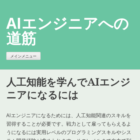
コ
ン
AIエンジニアへの
テ
ン
道筋
ツ
へ
ス
メインメニュー
キ
ッ
人工知能を学んでAIエンジ
プ
ニアになるには
AIエンジニアになるためには、人工知能関連のスキルを
習得することが必要です。戦力として雇ってもらえるよ
うになるには実用レベルのプログラミングスキルやシス